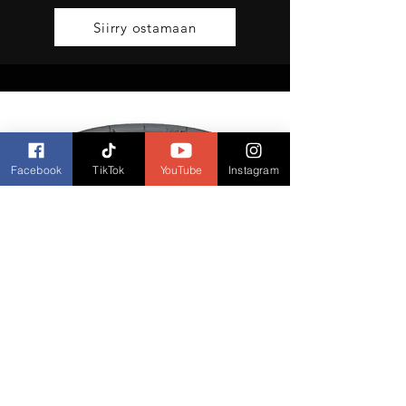
Siirry ostamaan
Facebook
TikTok
YouTube
Instagram
Yleinen
Ulkorengas
10" Ulkokumi 10x2.50 (Tarvitsee