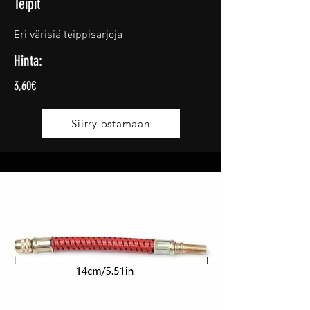
Teipit
Eri värisiä teippisarjoja
Hinta:
3,60€
Siirry ostamaan