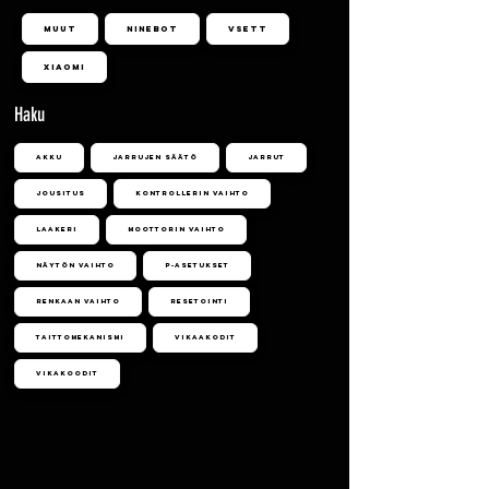
Muut
Ninebot
Vsett
Xiaomi
Haku
Akku
Jarrujen säätö
Jarrut
Jousitus
Kontrollerin vaihto
Laakeri
Moottorin vaihto
Näytön vaihto
P-asetukset
Renkaan vaihto
Resetointi
Taittomekanismi
Vikaakodit
Vikakoodit