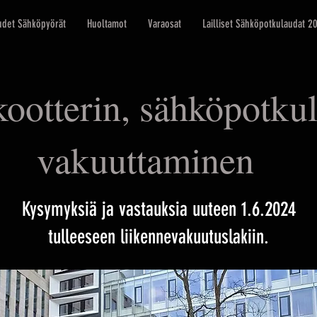
udet Sähköpyörät
Huoltamot
Varaosat
Lailliset Sähköpotkulaudat 2
ootterin, sähköpotku
vakuuttaminen
Kysymyksiä ja vastauksia uuteen 1.6.2024
tulleeseen liikennevakuutuslakiin.