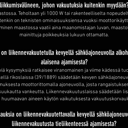
liikkumisvälineen, johon vakuutuksia kuitenkin myydään
stossa. Teholtaan yli 1000 W tai rakenteelliselta nopeudel
itenkin on teknisten ominaisuuksiensa vuoksi moottorikäytt
jaminen maastossa vaatii aina maanomistajan luvan, maasto
mainittuja poikkeuksia lukuun ottamatta.
 on liikennevakuutetulla kevyellä sähköajoneuvolla alkoh
alaisena ajamisesta?
yviä kysymyksiä ratkaisee viranomainen ja viime kädessä tu
tkellä rikoslaissa (39/1889) säädetään kevyen sähköajoneuv
muksesta moottorittomalla ajoneuvolla, josta rangaistuksen
uukautta vankeutta. Liikennevakuutuslaissa säädetään lisä
huumaavan aineen käytön vaikutuksesta vakuutuskorvau
auksia on liikennevakuutettavalla kevyellä sähköajoneuv
liikennevakuutusta tieliikenteessä ajamisesta?