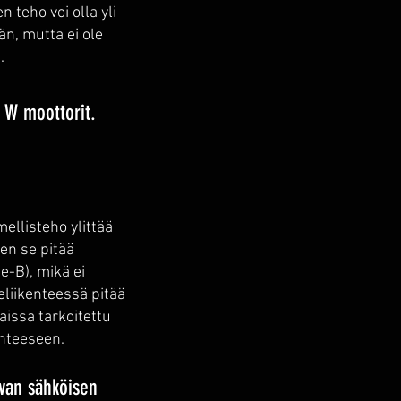
 teho voi olla yli
n, mutta ei ole
.
 W moottorit.
mellisteho ylittää
en se pitää
e-B), mikä ei
eliikenteessä pitää
aissa tarkoitettu
enteeseen.
avan sähköisen