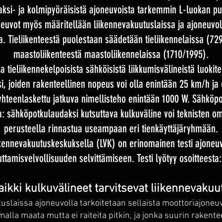
aksi- ja kolmipyöräisistä ajoneuvoista tarkemmin L-luokan p
neuvot myös määritellään liikennevakuutuslaissa ja ajoneuvo
la. Tieliikenteestä puolestaan säädetään tieliikennelaissa (72
maastoliikenteestä maastoliikennelaissa (1710/1995).
a tieliikennekelpoisista sähköisistä liikkumisvälineistä luokite
i, joiden rakenteellinen nopeus voi olla enintään 25 km/h ja 
hteenlaskettu jatkuva nimellisteho enintään 1000 W. Sähköpo
: sähköpotkulaudaksi kutsuttava kulkuväline voi teknisten o
perusteella rinnastua useampaan eri tienkäyttäjäryhmään.
ikennevakuutuskeskuksella (LVK) on erinomainen testi ajoneu
ttamisvelvollisuuden selvittämiseen. Testi lyötyy osoitteesta
aikki kulkuvälineet tarvitsevat liikennevaku
uslaissa ajoneuvolla tarkoitetaan sellaista moottoriajoneuv
alla maata mutta ei raiteita pitkin, ja jonka suurin rakent