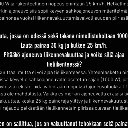
0 W ja rakenteellinen nopeus enintään 25 km/h. Hetkellinen
kin ajoneuvo siis sopii kevyen sähköajoneuvon määritelmää
painonsa vuoksi liikennevakuuttamisvelvollisuuden piirissä
uta, jossa on edessä sekä takana nimellisteholtaan 1000
Lauta painaa 30 kg ja kulkee 25 km/h.
Pitääkö ajoneuvo liikennevakuuttaa ja voiko sillä ajaa
tieliikenteessä?
uuttaa, mutta ei voi ajaa tieliikenteessä. Yhteenlaskettu ni
issa kevyelle sähköajoneuvolle asetetun rajan (1000 W), jot
äytössä rekisteröidä vähintään mopoksi (ajoneuvoluokka L1
ä ole mahdollista. Vaikka esimerkin ajoneuvolla ei ajaisi ti
evakuuttaa, koska 25 kg painoraja ylittyy ja liikennevakuutusl
ei rajaudu pelkästään tieliikennelain piirissä olevaan tieliik
n on sallittua, jos on vakuuttanut tehokkaan sekä pain