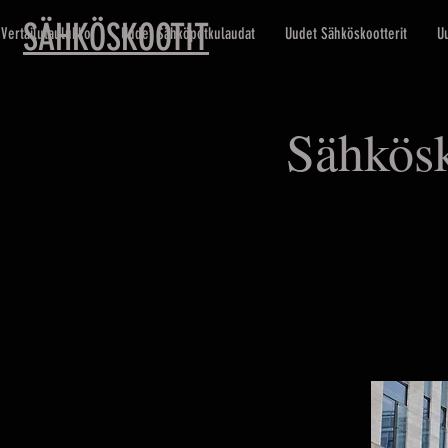
SÄHKÖSKOOTIT
Vertailutaulukko
Uudet Sähköpotkulaudat
Uudet Sähköskootterit
U
Sähkösk