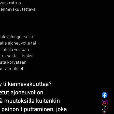
 vuokrattua
ikennevakuutettava,
kilövahingot sekä
lle ajoneuvolle tai
hinkoja voidaan
tuksesta. Lisäksi
sta korvataan
ustannukset.
y liikennevakuuttaa?
tetut ajoneuvot on
lä muutoksilla kuitenkin
 painon tiputtaminen, joka