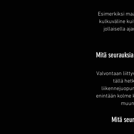
Esimerkiksi maa
kulkuväline ku
jollaisella a
Mitä seurauksia
Valvontaan liitt
tällä he
liikennejuopu
enintään kolme k
muun 
Mitä seur