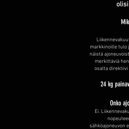
olis
Mik
Liikennevakuut
markkinoille tulo
näistä ajoneuvois
merkittäviä hen
osalta direktiiv
24 kg paina
Onko aj
Ei. Liikennevak
nopeuteen
sähköajoneuvon et