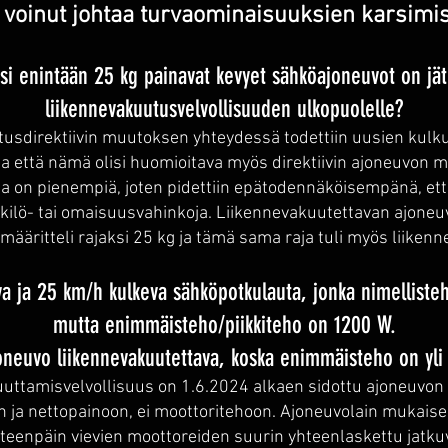
i voinut johtaa turvaominaisuuksien karsimi
si enintään 25 kg painavat kevyet sähköajoneuvot on jät
liikennevakuutusvelvollisuuden ulkopuolelle?
usdirektiivin muutoksen yhteydessä todettiin uusien kulk
 ja että nämä olisi huomioitava myös direktiivin ajoneuvon 
ta on pienempiä, joten pidettiin epätodennäköisempänä, että
kilö- tai omaisuusvahinkoja. Liikennevakuutettavan ajone
i määritteli rajaksi 25 kg ja tämä sama raja tuli myös liiken
va ja 25 km/h kulkeva sähköpotkulauta, jonka nimelliste
mutta enimmäisteho/piikkiteho on 1200 W.
oneuvo liikennevakuutettava, koska enimmäisteho on yli
uuttamisvelvollisuus on 1.6.2024 alkaen sidottu ajoneuvon
 ja nettopainoon, ei moottoritehoon. Ajoneuvolain mukaise
eenpäin vievien moottoreiden suurin yhteenlaskettu jatkuv