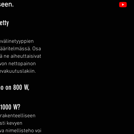
seen.
etty
uvälinetyyppien
määritelmässä. Osa
 ne aiheuttaisivat
uvon nettopainon
nevakuutuslakiin.
ho on 800 W,
 1000 W?
 rakenteelliseen
sti kevyen
a nimellisteho voi