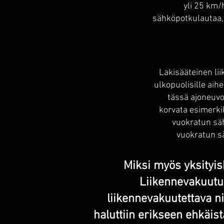
yli 25 km/
sähköpotkulautaa, 
Lakisääteinen li
ulkopuolisille aih
tässä ajoneuvo
korvata esimerki
vuokratun säh
vuokratun s
Miksi myös yksityis
Liikennevakuutusl
liikennevakuutettava ni
haluttiin erikseen ehkäis