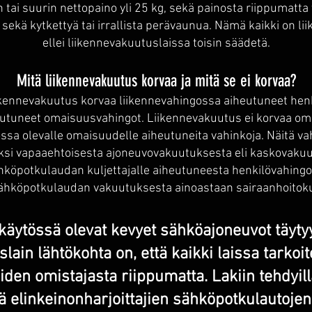
h tai suurin nettopaino yli 25 kg, sekä painosta riippumatta
sekä kytkettyä tai irrallista perävaunua. Nämä kaikki on li
ellei liikennevakuutuslaissa toisin säädetä.
Mitä liikennevakuutus korvaa ja mitä se ei korvaa?
ikennevakuutus korvaa liikennevahingossa aiheutuneet hen
eutuneet omaisuusvahingot. Liikennevakuutus ei korvaa oma
ssa olevalle omaisuudelle aiheutuneita vahinkoja. Näitä va
ksi vapaaehtoisesta ajoneuvovakuutuksesta eli kaskovakuu
köpotkulaudan kuljettajalle aiheutuneesta henkilövahingo
ähköpotkulaudan vakuutuksesta ainoastaan sairaanhoitok
käytössä olevat kevyet sähköajoneuvot täyty
ain lähtökohta on, että kaikki laissa tarkoi
iden omistajasta riippumatta. Lakiin tehdyil
tä elinkeinonharjoittajien sähköpotkulautojen