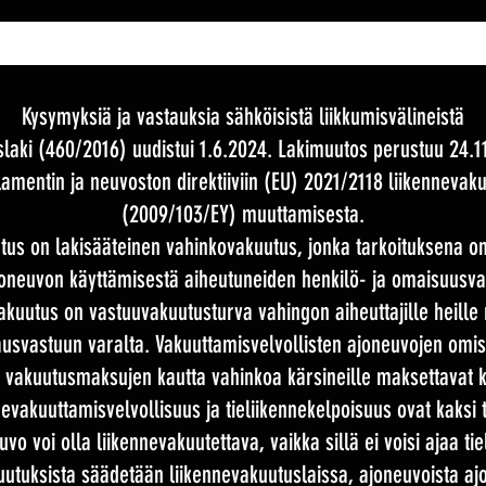
Kysymyksiä ja vastauksia sähköisistä liikkumisvälineistä
slaki (460/2016) uudistui 1.6.2024. Lakimuutos perustuu 24.1
mentin ja neuvoston direktiiviin (EU) 2021/2118 liikennevakuu
(2009/103/EY) muuttamisesta.
tus on lakisääteinen vahinkovakuutus, jonka tarkoituksena on
oneuvon käyttämisestä aiheutuneiden henkilö- ja omaisuusva
vakuutus on vastuuvakuutusturva vahingon aiheuttajille heill
svastuun varalta. Vakuuttamisvelvollisten ajoneuvojen omista
t vakuutusmaksujen kautta vahinkoa kärsineille maksettavat 
evakuuttamisvelvollisuus ja tieliikennekelpoisuus ovat kaksi to
vo voi olla liikennevakuutettava, vaikka sillä ei voisi ajaa tie
uutuksista säädetään liikennevakuutuslaissa, ajoneuvoista aj