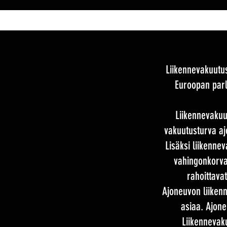
Liikennevakuutu
Euroopan parla
Liikennevakuu
vakuutusturva aj
Lisäksi liikenne
vahingonkorvau
rahoittava
Ajoneuvon liikenn
asiaa. Ajoneu
Liikennevak