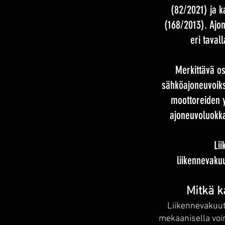
(82/2021) ja k
(168/2013). Ajo
eri taval
Merkittävä os
sähköajoneuvoiks
moottoreiden y
ajoneuvoluokka
Li
liikennevakuu
Mitkä k
Liikennevakuut
mekaanisella voim