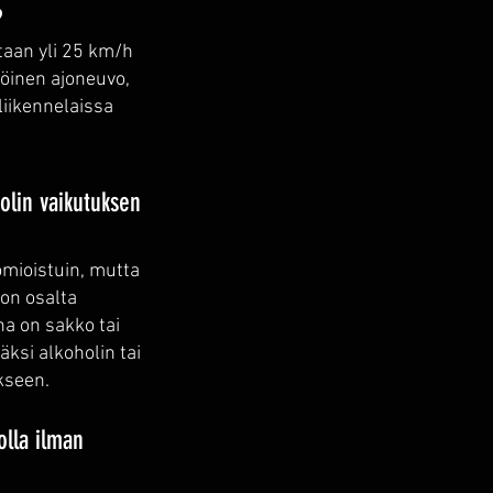
?
taan yli 25 km/h
öinen ajoneuvo,
liikennelaissa
olin vaikutuksen
omioistuin, mutta
on osalta
a on sakko tai
ksi alkoholin tai
kseen.
olla ilman