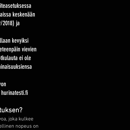
uiteasetuksessa
laissa keskenään
9/2018) ja
llaan kevyiksi
eteenpäin vievien
tkulauta ei ole
minaisuuksiensa
von
:
hurinatesti.fi
utuksen?
oa, joka kulkee
eellinen nopeus on