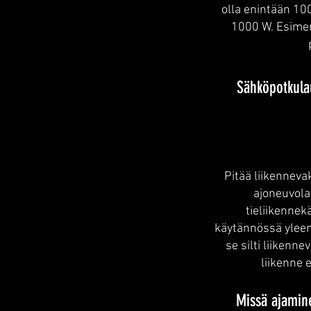
olla enintään 100
1000 W. Esimer
Sähköpotkula
Pitää liikennevak
ajoneuvola
tieliikennek
käytännössä yleens
se silti liikenn
liikenne 
Missä ajamine