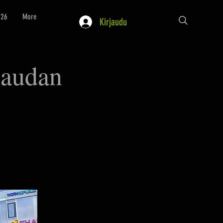
026
More
Kirjaudu
laudan