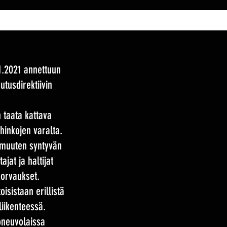
1.2021 annettuun
tusdirektiivin
 taata kattava
hinkojen varalta.
e muuten syntyvän
jat ja haltijat
korvaukset.
isistaan erillistä
liikenteessä.
oneuvolaissa