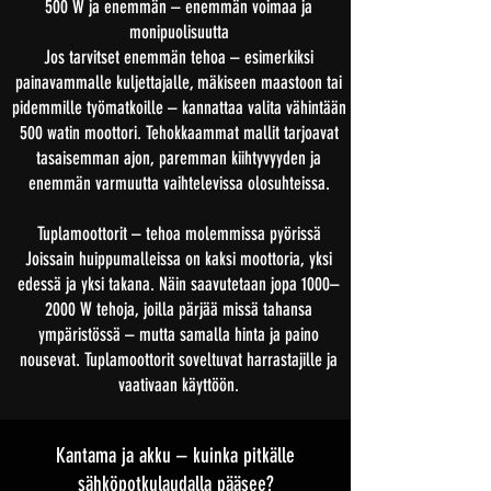
500 W ja enemmän – enemmän voimaa ja
monipuolisuutta
Jos tarvitset enemmän tehoa – esimerkiksi
painavammalle kuljettajalle, mäkiseen maastoon tai
pidemmille työmatkoille – kannattaa valita vähintään
500 watin moottori. Tehokkaammat mallit tarjoavat
tasaisemman ajon, paremman kiihtyvyyden ja
enemmän varmuutta vaihtelevissa olosuhteissa.
Tuplamoottorit – tehoa molemmissa pyörissä
Joissain huippumalleissa on kaksi moottoria, yksi
edessä ja yksi takana. Näin saavutetaan jopa 1000–
2000 W tehoja, joilla pärjää missä tahansa
ympäristössä – mutta samalla hinta ja paino
nousevat. Tuplamoottorit soveltuvat harrastajille ja
vaativaan käyttöön.
Kantama ja akku – kuinka pitkälle
sähköpotkulaudalla pääsee?