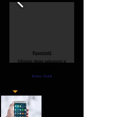
Vianetsintä
Erillaisten vikojen paikantamis ja
korjausehdotuksia
Katso lisää