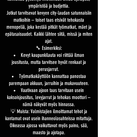
ympäristöä ja budjettia.
Jotkut tarvitsevat kevyen city-laudan satunnaisiin
matkoihin – toiset taas etsivät tehokasta
menopeliä, joka kestää pitkät työmatkat, mäet ja
epätasaisuudet. Kaikki lähtee siitä, missä ja miten
ajat.
🔧 Esimerkiksi:
Kevyt kaupunkilauta voi riittää ilman
jousitusta, mutta tarvitsee hyvät renkaat ja
perusjarrut.
Työmatkakäyttöön kannattaa panostaa
parempaan akkuun, jarruihin ja mukavuuteen.
Vaativaan ajoon taas tarvitaan usein
kaksoisjousitus, levyjarrut ja tehokas moottori –
nämä näkyvät myös hinnassa.
💡 Muista: Valmistajien ilmoittamat tehot ja
kantamat ovat usein ihanneolosuhteissa mitattuja.
Oikeassa ajossa vaikuttavat myös paino, sää,
maasto ja ajotapa.