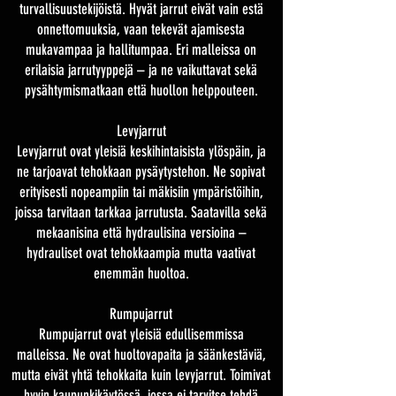
turvallisuustekijöistä. Hyvät jarrut eivät vain estä
onnettomuuksia, vaan tekevät ajamisesta
mukavampaa ja hallitumpaa. Eri malleissa on
erilaisia jarrutyyppejä – ja ne vaikuttavat sekä
pysähtymismatkaan että huollon helppouteen.
Levyjarrut
Levyjarrut ovat yleisiä keskihintaisista ylöspäin, ja
ne tarjoavat tehokkaan pysäytystehon. Ne sopivat
erityisesti nopeampiin tai mäkisiin ympäristöihin,
joissa tarvitaan tarkkaa jarrutusta. Saatavilla sekä
mekaanisina että hydraulisina versioina –
hydrauliset ovat tehokkaampia mutta vaativat
enemmän huoltoa.
Rumpujarrut
Rumpujarrut ovat yleisiä edullisemmissa
malleissa. Ne ovat huoltovapaita ja säänkestäviä,
mutta eivät yhtä tehokkaita kuin levyjarrut. Toimivat
hyvin kaupunkikäytössä, jossa ei tarvitse tehdä