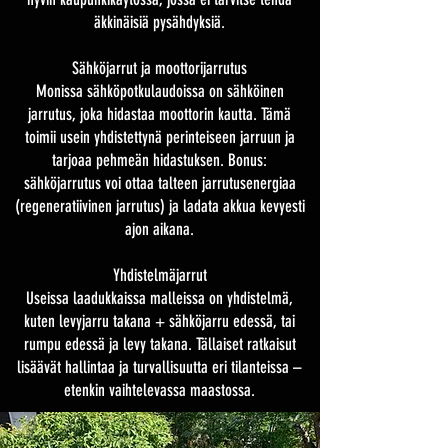
äkkinäisiä pysähdyksiä.
Sähköjarrut ja moottorijarrutus
Monissa sähköpotkulaudoissa on sähköinen
jarrutus, joka hidastaa moottorin kautta. Tämä
toimii usein yhdistettynä perinteiseen jarruun ja
tarjoaa pehmeän hidastuksen. Bonus:
sähköjarrutus voi ottaa talteen jarrutusenergiaa
(regeneratiivinen jarrutus) ja ladata akkua kevyesti
ajon aikana.
Yhdistelmäjarrut
Useissa laadukkaissa malleissa on yhdistelmä,
kuten levyjarru takana + sähköjarru edessä, tai
rumpu edessä ja levy takana. Tällaiset ratkaisut
lisäävät hallintaa ja turvallisuutta eri tilanteissa –
etenkin vaihtelevassa maastossa.