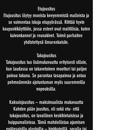
Etujousitus
Etujousitus löytyy monista kevyemmistä malleista ja
se vaimentaa iskuja etupyörässä. Riittää hyvin
kaupunkikäyttöön, jossa esteet ovat maltillisia, kuten
kaivonkannet ja reunakivet. Toimii parhaiten
yhdistettynä ilmarenkaisiin.
Takajousitus
Takajousitus tuo lisämukavuutta erityisesti silloin,
kun laudassa on takavetoinen moottori tai paljon
painoa takana. Se parantaa tasapainoa ja antaa
pehmeämmän ajotuntuman myös suuremmilla
nopeuksilla.
Kaksoisjousitus – maksimaalista mukavuutta
Kahden pään jousitus, eli sekä etu- että
takajousitus, on tavallinen keskihintaisissa ja
huippumalleissa. Tämä mahdollistaa ajamisen
epätasaisilla alustoilla – hiekkateillä, soralla tai