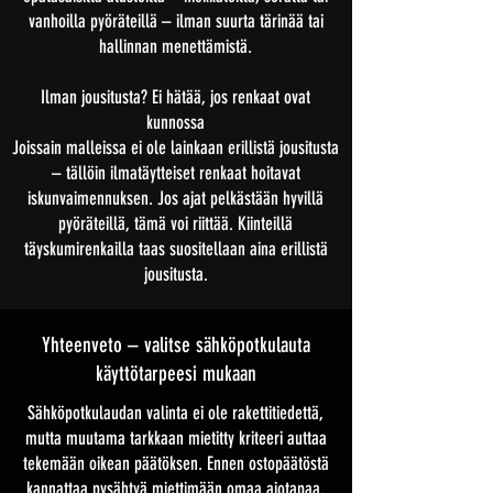
vanhoilla pyöräteillä – ilman suurta tärinää tai
hallinnan menettämistä.
Ilman jousitusta? Ei hätää, jos renkaat ovat
kunnossa
Joissain malleissa ei ole lainkaan erillistä jousitusta
– tällöin ilmatäytteiset renkaat hoitavat
iskunvaimennuksen. Jos ajat pelkästään hyvillä
pyöräteillä, tämä voi riittää. Kiinteillä
täyskumirenkailla taas suositellaan aina erillistä
jousitusta.
Yhteenveto – valitse sähköpotkulauta
käyttötarpeesi mukaan
Sähköpotkulaudan valinta ei ole rakettitiedettä,
mutta muutama tarkkaan mietitty kriteeri auttaa
tekemään oikean päätöksen. Ennen ostopäätöstä
kannattaa pysähtyä miettimään omaa ajotapaa,