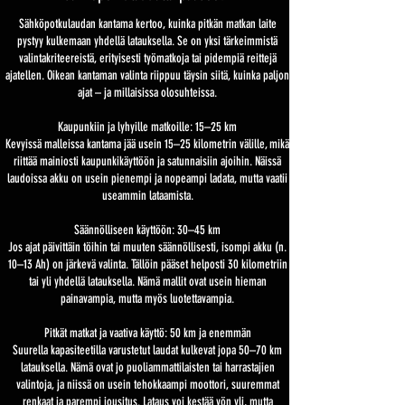
Sähköpotkulaudan kantama kertoo, kuinka pitkän matkan laite
pystyy kulkemaan yhdellä latauksella. Se on yksi tärkeimmistä
valintakriteereistä, erityisesti työmatkoja tai pidempiä reittejä
ajatellen. Oikean kantaman valinta riippuu täysin siitä, kuinka paljon
ajat – ja millaisissa olosuhteissa.
Kaupunkiin ja lyhyille matkoille: 15–25 km
Kevyissä malleissa kantama jää usein 15–25 kilometrin välille, mikä
riittää mainiosti kaupunkikäyttöön ja satunnaisiin ajoihin. Näissä
laudoissa akku on usein pienempi ja nopeampi ladata, mutta vaatii
useammin lataamista.
Säännölliseen käyttöön: 30–45 km
Jos ajat päivittäin töihin tai muuten säännöllisesti, isompi akku (n.
10–13 Ah) on järkevä valinta. Tällöin pääset helposti 30 kilometriin
tai yli yhdellä latauksella. Nämä mallit ovat usein hieman
painavampia, mutta myös luotettavampia.
Pitkät matkat ja vaativa käyttö: 50 km ja enemmän
Suurella kapasiteetilla varustetut laudat kulkevat jopa 50–70 km
latauksella. Nämä ovat jo puoliammattilaisten tai harrastajien
valintoja, ja niissä on usein tehokkaampi moottori, suuremmat
renkaat ja parempi jousitus. Lataus voi kestää yön yli, mutta