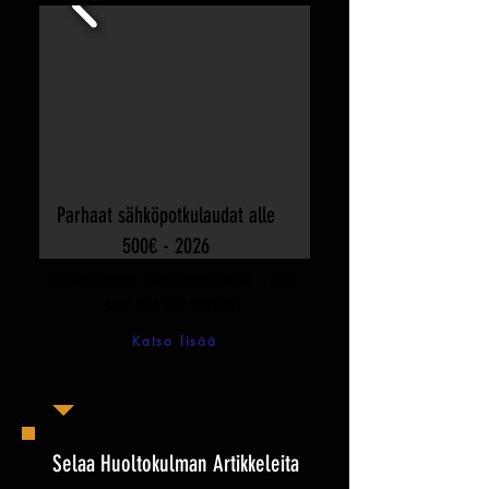
Parhaat sähköpotkulaudat alle
500€ - 2026
Budjettiluokan sähköpotkulaudat – mitä
saat alle 500 eurolla?
Katso lisää
Selaa Huoltokulman Artikkeleita