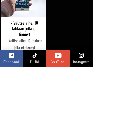
- Valitse aihe, 10
faktaan joita et
tiennyt
- Valitse aihe, 10 faktaan
joita et tiennyt
Katso lisää
Facebook
TikTok
YouTube
Instagram
-Lailliset
sähköpotkulaudat
jotka ei tarvitse