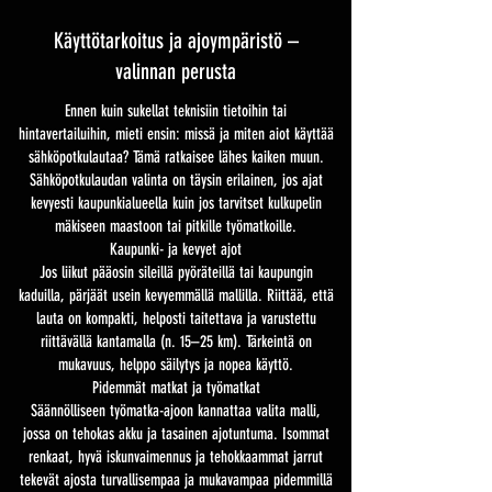
Käyttötarkoitus ja ajoympäristö –
valinnan perusta
Ennen kuin sukellat teknisiin tietoihin tai
hintavertailuihin, mieti ensin: missä ja miten aiot käyttää
sähköpotkulautaa? Tämä ratkaisee lähes kaiken muun.
Sähköpotkulaudan valinta on täysin erilainen, jos ajat
kevyesti kaupunkialueella kuin jos tarvitset kulkupelin
mäkiseen maastoon tai pitkille työmatkoille.
Kaupunki- ja kevyet ajot
Jos liikut pääosin sileillä pyöräteillä tai kaupungin
kaduilla, pärjäät usein kevyemmällä mallilla. Riittää, että
lauta on kompakti, helposti taitettava ja varustettu
riittävällä kantamalla (n. 15–25 km). Tärkeintä on
mukavuus, helppo säilytys ja nopea käyttö.
Pidemmät matkat ja työmatkat
Säännölliseen työmatka-ajoon kannattaa valita malli,
jossa on tehokas akku ja tasainen ajotuntuma. Isommat
renkaat, hyvä iskunvaimennus ja tehokkaammat jarrut
tekevät ajosta turvallisempaa ja mukavampaa pidemmillä