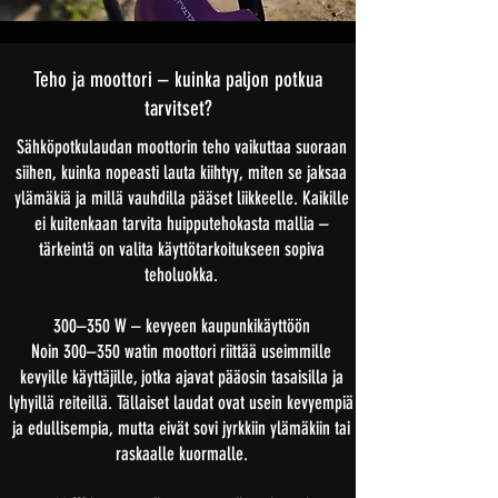
Teho ja moottori – kuinka paljon potkua
tarvitset?
Sähköpotkulaudan moottorin teho vaikuttaa suoraan
siihen, kuinka nopeasti lauta kiihtyy, miten se jaksaa
ylämäkiä ja millä vauhdilla pääset liikkeelle. Kaikille
ei kuitenkaan tarvita huipputehokasta mallia –
tärkeintä on valita käyttötarkoitukseen sopiva
teholuokka.
300–350 W – kevyeen kaupunkikäyttöön
Noin 300–350 watin moottori riittää useimmille
kevyille käyttäjille, jotka ajavat pääosin tasaisilla ja
lyhyillä reiteillä. Tällaiset laudat ovat usein kevyempiä
ja edullisempia, mutta eivät sovi jyrkkiin ylämäkiin tai
raskaalle kuormalle.