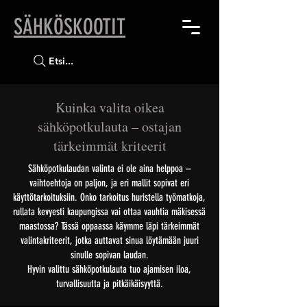
SÄHKÖSKOOTIT
Etsi...
Kuinka valita oikea
sähköpotkulauta – ostajan
tärkeimmät kriteerit
Sähköpotkulaudan valinta ei ole aina helppoa –
vaihtoehtoja on paljon, ja eri mallit sopivat eri
käyttötarkoituksiin. Onko tarkoitus huristella työmatkoja,
rullata kevyesti kaupungissa vai ottaa vauhtia mäkisessä
maastossa? Tässä oppaassa käymme läpi tärkeimmät
valintakriteerit, jotka auttavat sinua löytämään juuri
sinulle sopivan laudan.
Hyvin valittu sähköpotkulauta tuo ajamisen iloa,
turvallisuutta ja pitkäikäisyyttä.