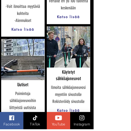
Vertaile eri yli 100 tuotetta
-Voit ilmoittaa myytäviä
keskenään
kohteita
Katso lisää
-Alennukset
Katso lisää
Käytetyt
sähköajoneuvot
Uutiset
Ilmoita sähköajoneuvosi
Poimintoja
myyntiin sivustolle
sähköajoneuvoihin
Rekisteröidy sivustolle
liittyvistä uutisista
Katso lisää
Katso lisää
Facebook
TikTok
YouTube
Instagram