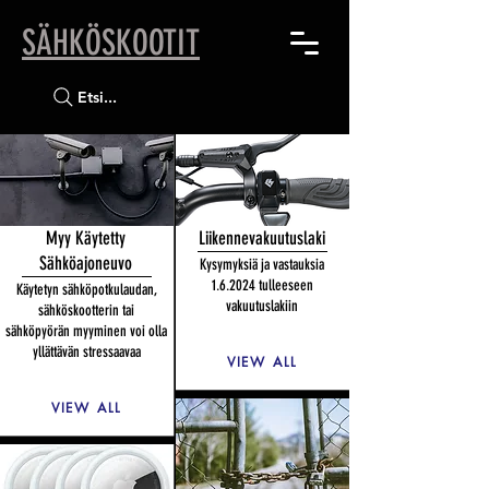
SÄHKÖSKOOTIT
Etsi...
Myy Käytetty
Liikennevakuutuslaki
Sähköajoneuvo
Kysymyksiä ja vastauksia
1.6.2024 tulleeseen
Käytetyn sähköpotkulaudan,
vakuutuslakiin
sähköskootterin tai
sähköpyörän myyminen voi olla
yllättävän stressaavaa
VIEW ALL
VIEW ALL