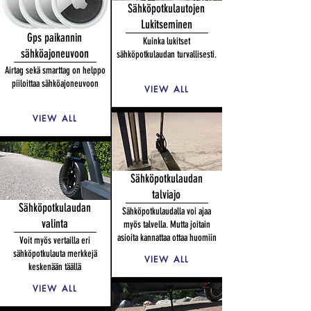
Sähköpotkulautojen
Lukitseminen
Gps paikannin
Kuinka lukitset
sähköajoneuvoon
sähköpotkulaudan turvallisesti.
Airtag sekä smarttag on helppo
piiloittaa sähköajoneuvoon
VIEW ALL
VIEW ALL
Sähköpotkulaudan
talviajo
Sähköpotkulaudan
Sähköpotkulaudalla voi ajaa
valinta
myös talvella. Mutta joitain
asioita kannattaa ottaa huomiin
Voit myös vertailla eri
sähköpotkulauta merkkejä
VIEW ALL
keskenään
täällä
VIEW ALL