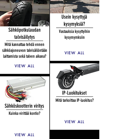
Usein kysyttyjä
kysymyksiä?
Sähköpotkulaudan
Vastauksia kysyttyihin
talvisäilytys
kysymymksiin
Mitä kannattaa tehdä ennen
sähköajoneuvon talvisäilöntään
VIEW ALL
laittamista sekä talven aikana?
VIEW ALL
IP-Luokitukset
Mitä tarkoittaa IP-luokitus?
Sähköskootterin viritys
Kuinka virittää kontio?
VIEW ALL
VIEW ALL