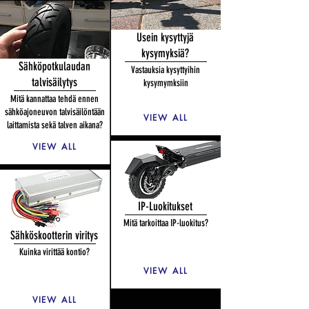
Usein kysyttyjä
kysymyksiä?
Sähköpotkulaudan
Vastauksia kysyttyihin
talvisäilytys
kysymymksiin
Mitä kannattaa tehdä ennen
sähköajoneuvon talvisäilöntään
VIEW ALL
laittamista sekä talven aikana?
VIEW ALL
IP-Luokitukset
Mitä tarkoittaa IP-luokitus?
Sähköskootterin viritys
Kuinka virittää kontio?
VIEW ALL
VIEW ALL