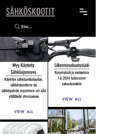
SÄHKÖSKOOTIT
Etsi...
Myy Käytetty
Liikennevakuutuslaki
Sähköajoneuvo
Kysymyksiä ja vastauksia
1.6.2024 tulleeseen
Käytetyn sähköpotkulaudan,
vakuutuslakiin
sähköskootterin tai
sähköpyörän myyminen voi olla
yllättävän stressaavaa
VIEW ALL
VIEW ALL