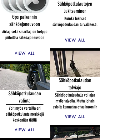
Sähköpotkulautojen
Lukitseminen
Gps paikannin
Kuinka lukitset
sähköajoneuvoon
sähköpotkulaudan turvallisesti.
Airtag sekä smarttag on helppo
piiloittaa sähköajoneuvoon
VIEW ALL
VIEW ALL
Sähköpotkulaudan
talviajo
Sähköpotkulaudan
Sähköpotkulaudalla voi ajaa
valinta
myös talvella. Mutta joitain
asioita kannattaa ottaa huomiin
Voit myös vertailla eri
sähköpotkulauta merkkejä
VIEW ALL
keskenään
täällä
VIEW ALL