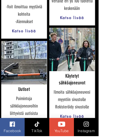
Vertaile eri yli 100 tuotetta
-Voit ilmoittaa myytäviä
keskenään
kohteita
Katso lisää
-Alennukset
Katso lisää
Käytetyt
sähköajoneuvot
Uutiset
Ilmoita sähköajoneuvosi
Poimintoja
myyntiin sivustolle
sähköajoneuvoihin
Rekisteröidy sivustolle
liittyvistä uutisista
Katso lisää
Katso lisää
Facebook
TikTok
YouTube
Instagram