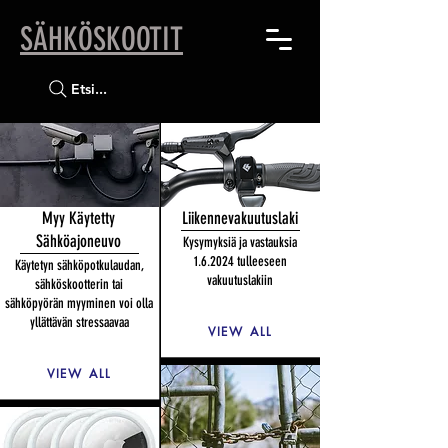
SÄHKÖSKOOTIT
Etsi...
Myy Käytetty
Liikennevakuutuslaki
Sähköajoneuvo
Kysymyksiä ja vastauksia
1.6.2024 tulleeseen
Käytetyn sähköpotkulaudan,
vakuutuslakiin
sähköskootterin tai
sähköpyörän myyminen voi olla
yllättävän stressaavaa
VIEW ALL
VIEW ALL