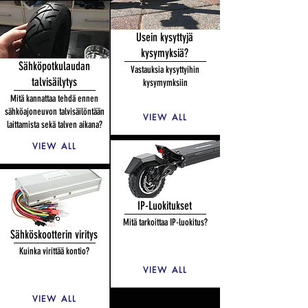
Usein kysyttyjä
kysymyksiä?
Sähköpotkulaudan
Vastauksia kysyttyihin
talvisäilytys
kysymymksiin
Mitä kannattaa tehdä ennen
sähköajoneuvon talvisäilöntään
VIEW ALL
laittamista sekä talven aikana?
VIEW ALL
IP-Luokitukset
Mitä tarkoittaa IP-luokitus?
Sähköskootterin viritys
Kuinka virittää kontio?
VIEW ALL
VIEW ALL