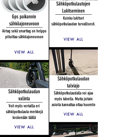
Sähköpotkulautojen
Lukitseminen
Gps paikannin
Kuinka lukitset
sähköajoneuvoon
sähköpotkulaudan turvallisesti.
Airtag sekä smarttag on helppo
piiloittaa sähköajoneuvoon
VIEW ALL
VIEW ALL
Sähköpotkulaudan
talviajo
Sähköpotkulaudan
Sähköpotkulaudalla voi ajaa
valinta
myös talvella. Mutta joitain
asioita kannattaa ottaa huomiin
Voit myös vertailla eri
sähköpotkulauta merkkejä
VIEW ALL
keskenään
täällä
VIEW ALL