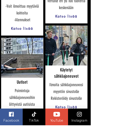
Vertaile eri yli 100 tuotetta
-Voit ilmoittaa myytäviä
keskenään
kohteita
Katso lisää
-Alennukset
Katso lisää
Käytetyt
sähköajoneuvot
Uutiset
Ilmoita sähköajoneuvosi
Poimintoja
myyntiin sivustolle
sähköajoneuvoihin
Rekisteröidy sivustolle
liittyvistä uutisista
Katso lisää
Katso lisää
Facebook
TikTok
YouTube
Instagram